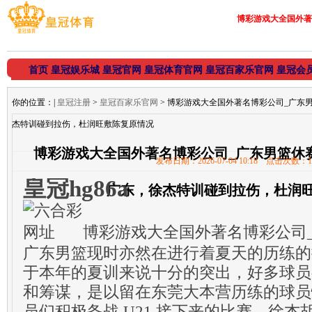
博彩游戏大全国外著
首页
皇冠娱乐城
皇冠官网
皇冠体育官网
皇冠百家乐官网
皇冠会
你的位置：
|
皇冠注册
>
皇冠百家乐官网
> 博彩游戏大全国外著名博彩公司_广东
杰特训碰到拉伤，杜润旺敷陈复原情况
博彩游戏大全国外著名博彩公司_广东男篮休
发布日期：2026-07-04 10:18 点击次数：1
皇冠hg86a
广东，徐杰特训碰到拉伤，杜润
博彩游戏大全国外著名博彩公司
广东男篮现时亦然在进行着夏天的历练的
于本年的夏训来说十分的突出，好多球员
和筹谋，是以留在东莞大本营历练的球员
员们积极备战 U21 接下来的比赛，徐