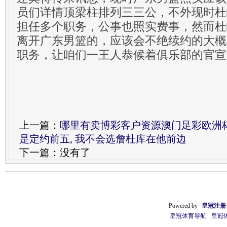
员们详情顶梁柱排列三三公，不外现时杜
担任多个职务，公事也照实费事，然而杜
离开广东男篮的，应该会不绝续约的大概
职务，让咱们一王人恭候着俱乐部的官宣
上一篇：
哪里有卖博彩客户资源澳门足彩欧洲杯
是定约前五, 我不会选詹杜库在他前边
下一篇：没有了
Powered by
皇冠注册
皇冠体育导航
皇冠