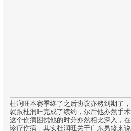
杜润旺本赛季终了之后协议亦然到期了，
就跟杜润旺完成了续约，尔后他亦然手术
这个伤病困扰他的时分亦然相比深入，在
诊疗伤病，其实杜润旺关于广东男篮来说