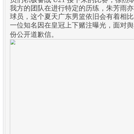
我方的团队在进行特定的历练，朱芳雨亦
球员，这个夏天广东男篮依旧会有着相比
一位知名因在皇冠上下赌注曝光，面对舆
份公开道歉信。