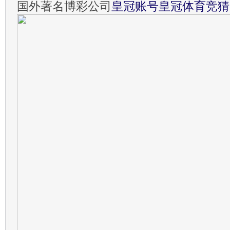
国外著名博彩公司
皇冠账号
皇冠体育竞猜