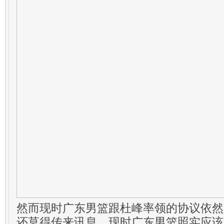
然而现时广东男篮跟杜峰率领的协议依然
还莫得传来讯息，现时广东男篮照实应该