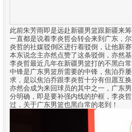
此前朱芳雨即是远赴新疆男篮跟新疆来筹
一直都是说着李炎哲会转会来到广东，尔
炎哲的社媒驳倒区进行着驳倒，让他新赛
本东说念主亦然点赞了这条驳倒，亦然基
李炎哲最近几年在新疆男篮打的不黑白常
中锋是广东男篮所需要的中锋，焦泊乔屡
求，是以焦泊乔跟李炎哲十分有但愿互换
亦然会成为来回球员的其中之一，广东男
分明确，即是要补强内线的护框，李炎哲
过，关于广东男篮也黑白常的老到！