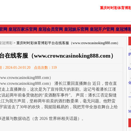
重庆时时彩体育博彩平台在
官网
皇冠百家乐官网
皇冠会员官网
皇冠娱乐官网
皇冠开户官网
皇冠博
皇冠博彩
> 重庆时时彩体育博彩平台在线客服（www.crowncasinoking888.com）
服（www.crowncasinoking888.com）
2024-01-24 01:20 点击次数：119
L
ncasinoking888.com）
owncasinoking888.com） 潘长江重回直播舞台 近日，曾在直
度走上直播舞台，这次是为了宣传我方的新剧。这记号着潘长江谨
说起两年前备受饶恕的“卖酒翻车事件”。 声屈：潘长江否定裂缝
潘长江为我方声屈，坚称两年前卖的酒扫数委果，毫无问题。他野蛮
宇宙送去了30年的欢快，我挺阻截易的，我把芳华全放在舞台上给
M
展与数据动态（含 2026 世界杯相关话题）。