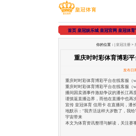
首页
皇冠娱乐城
皇冠官网
皇冠体育
你的位置：
|
皇冠注册
>
重庆时时彩体育博彩平台在线客
发布日期：
重庆时时彩体育博彩平台在线客服（www.crow
重庆时时彩体育博彩平台在线客服（www.cr
播间因卖酒事件激励争议的潘长江再
谨慎返直播边界，而他在直播中也再次
宣传 皇冠体育 信用卡 在直播间，
地默示：“我齐活这样大岁数了，我给
宇宙带来
本文为体育资讯整理与解读，关注赛事进