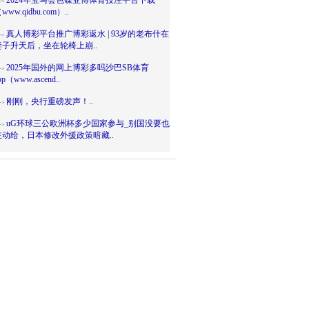
2024年宝马会色碟亚博体育投注平台下载
>>
www.qidbu.com）..
真人博彩平台推广博彩返水 | 93岁的老布什在
>>
妻子升天后，坐在轮椅上崩..
2025年国外的网上博彩多吗沙巴SB体育
>>
pp（www.ascend..
刚刚，央行重磅发声！..
>>
uG环球三公欧洲杯多少国家参与_别国没要也
>>
主动给，日本修改外援政策暗藏..