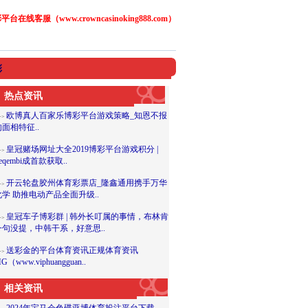
线客服（www.crowncasinoking888.com）
彩
热点资讯
欧博真人百家乐博彩平台游戏策略_知恩不报
>>
的面相特征..
皇冠赌场网址大全2019博彩平台游戏积分 |
>>
eqembi成首款获取..
开云轮盘胶州体育彩票店_隆鑫通用携手万华
>>
化学 助推电动产品全面升级..
皇冠车子博彩群 | 韩外长叮属的事情，布林肯
>>
一句没提，中韩干系，好意思..
送彩金的平台体育资讯正规体育资讯
>>
G（www.viphuangguan..
相关资讯