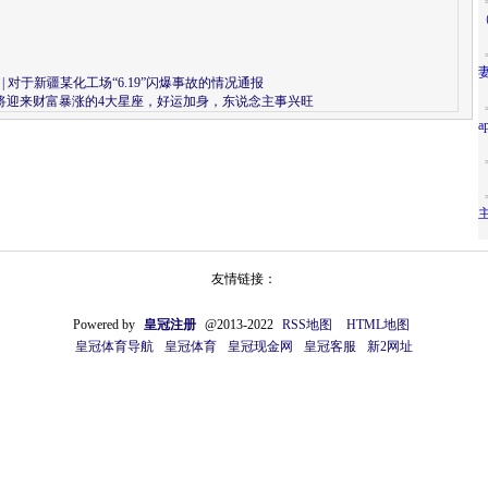
（
 | 对于新疆某化工场“6.19”闪爆事故的情况通报
将迎来财富暴涨的4大星座，好运加身，东说念主事兴旺
a
友情链接：
Powered by
皇冠注册
@2013-2022
RSS地图
HTML地图
皇冠体育导航
皇冠体育
皇冠现金网
皇冠客服
新2网址