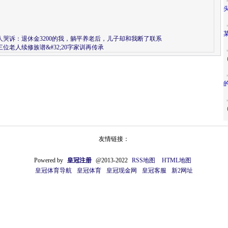
某
人哭诉：退休金3200的我，躺平养老后，儿子却和我断了联系
位老人续修族谱&#32;20字家训再传承
（
（
友情链接：
Powered by
皇冠注册
@2013-2022
RSS地图
HTML地图
皇冠体育导航
皇冠体育
皇冠现金网
皇冠客服
新2网址