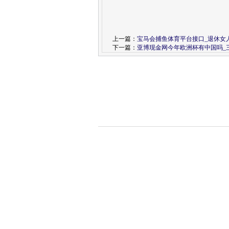
上一篇：
宝马会捕鱼体育平台接口_退休女
下一篇：
亚博现金网今年欧洲杯有中国吗_三