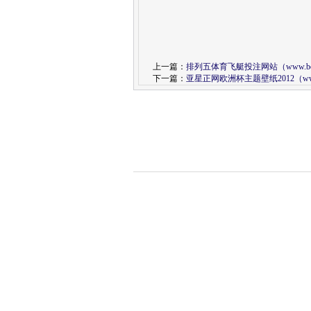
上一篇：
排列五体育飞艇投注网站（www.bettin
下一篇：
亚星正网欧洲杯主题壁纸2012（www.crow