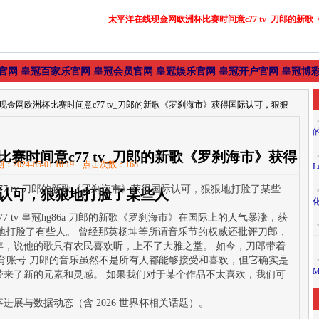
太平洋在线现金网欧洲杯比赛时间意c77 tv_刀郎的
官网
皇冠百家乐官网
皇冠会员官网
皇冠娱乐官网
皇冠开户官网
皇冠博
现金网欧洲杯比赛时间意c77 tv_刀郎的新歌《罗刹海市》获得国际认可，狠狠
赛时间意c77 tv_刀郎的新歌《罗刹海市》获得
2024-05-01 10:19 点击次数：168
L
7 tv 刀郎的新歌《罗刹海市》获得国际认可，狠狠地打脸了某些
认可，狠狠地打脸了某些人
 tv 皇冠hg86a 刀郎的新歌《罗刹海市》在国际上的人气暴涨，获
狠地打脸了有些人。 曾经那英杨坤等所谓音乐节的权威还批评刀郎，
年，说他的歌只有农民喜欢听，上不了大雅之堂。 如今，刀郎带着
育账号 刀郎的音乐虽然不是所有人都能够接受和喜欢，但它确实是
M
带来了新的元素和灵感。 如果我们对于某个作品不太喜欢，我们可
展与数据动态（含 2026 世界杯相关话题）。