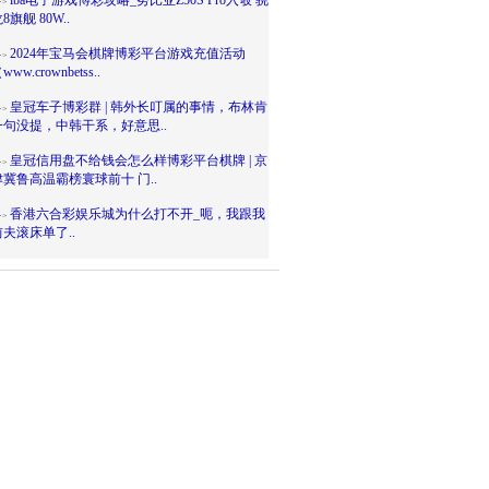
iba电子游戏博彩攻略_努比亚Z50S Pro入彀 骁
>>
8旗舰 80W..
2024年宝马会棋牌博彩平台游戏充值活动
>>
www.crownbetss..
皇冠车子博彩群 | 韩外长叮属的事情，布林肯
>>
一句没提，中韩干系，好意思..
皇冠信用盘不给钱会怎么样博彩平台棋牌 | 京
>>
津冀鲁高温霸榜寰球前十 门..
香港六合彩娱乐城为什么打不开_呃，我跟我
>>
前夫滚床单了..