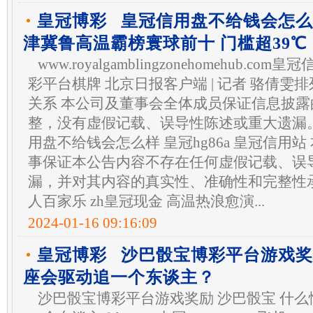
皇冠博彩
皇冠信用盘不给钱会怎么样
津冀鲁高温霸榜寰球前十 门槛超39℃
www.royalgamblingzonehomehub.
彩平台棋牌 北京日报客户端 | 记者 骆倩雯
关系 本公司及董事会全体成员保证信息披
整，没有虚假记载、误导性陈述或重大遗漏
用盘不给钱会怎么样 皇冠hg86a 皇冠信用
事保证本公告内容不存在任何虚假记载、误
漏，并对其内容的真实性、准确性和完整性
人百家乐 zh皇冠现金 高温热浪愈演...
2024-01-16 09:16:09
皇冠博彩
沙巴骰宝博彩平台游戏奖
座会驱动追一个东谈主？
沙巴骰宝博彩平台游戏奖励 沙巴骰宝 什