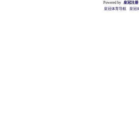
Powered by
皇冠注册
皇冠体育导航
皇冠