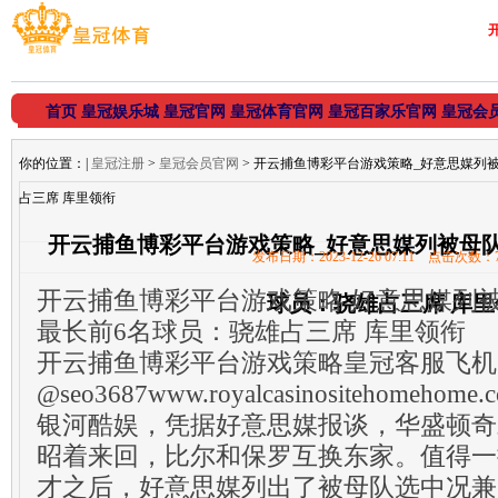
首页
皇冠娱乐城
皇冠官网
皇冠体育官网
皇冠百家乐官网
皇冠会
你的位置：
|
皇冠注册
>
皇冠会员官网
> 开云捕鱼博彩平台游戏策略_好意思媒列
占三席 库里领衔
开云捕鱼博彩平台游戏策略_好意思媒列被母
发布日期：2023-12-26 07:11 点击次数：
开云捕鱼博彩平台游戏策略 好意思媒列
球员：骁雄占三席 库里
最长前6名球员：骁雄占三席 库里领衔
开云捕鱼博彩平台游戏策略皇冠客服飞机
@seo3687www.royalcasinositehomeh
银河酷娱，凭据好意思媒报谈，华盛顿奇
昭着来回，比尔和保罗互换东家。值得一
才之后，好意思媒列出了被母队选中况兼