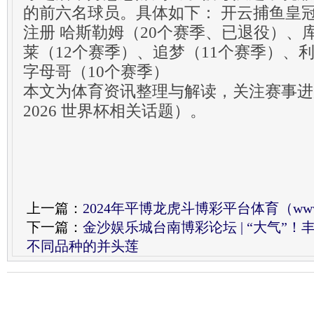
的前六名球员。具体如下： 开云捕鱼皇冠体
注册 哈斯勒姆（20个赛季、已退役）、
莱（12个赛季）、追梦（11个赛季）、
字母哥（10个赛季）
本文为体育资讯整理与解读，关注赛事进
2026 世界杯相关话题）。
上一篇：
2024年平博龙虎斗博彩平台体育（www.crow
下一篇：
金沙娱乐城台南博彩论坛 | “大气”
不同品种的并头莲