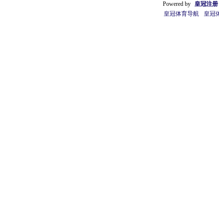
Powered by
皇冠注册
皇冠体育导航
皇冠