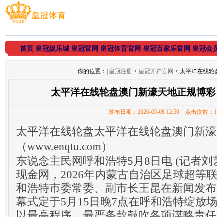
首页
皇冠娱乐城
皇冠官网
皇冠体育官网
皇冠百家乐官网
皇冠会
你的位置：
|
皇冠注册
>
皇冠开户官网
> 太平洋在线轮盘
太平洋在线轮盘澳门新濠天地正规博彩（www
发布日期：2026-05-08 12:50 点击次数：1
太平洋在线轮盘太平洋在线轮盘澳门新濠
（www.enqtu.com）
东说念主民网呼和浩特5月8日电 (记者刘
现金网，2026年内蒙古自治区足球超等
和浩特市委常委、副市长王昆在新闻发布
幕式定于5月15日晚7点在呼和浩特绽放
以最高程序、最严条款鼓吹各项谋略责任