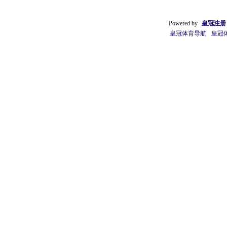
Powered by
皇冠注册
皇冠体育导航
皇冠