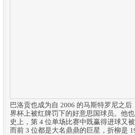
巴洛贡也成为自 2006 的马斯特罗尼之后
界杯上被红牌罚下的好意思国球员。他也
史上，第 4 位单场比赛中既赢得进球又
而前 3 位都是大名鼎鼎的巨星，折柳是 1