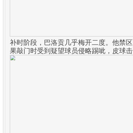
补时阶段，巴洛贡几乎梅开二度。他禁区
果敲门时受到疑望球员侵略踢呲，皮球击