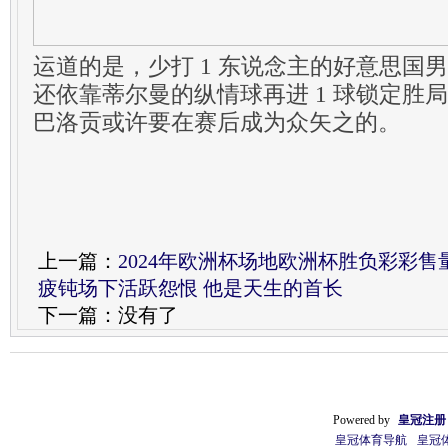
运道的是，少打 1 东说念主的好意思国
还依靠蒂尔曼的纵情球再进 1 球锁定胜
巴洛贡或许要在赛后成为众矢之的。
上一篇：
2024年欧洲杯场地欧洲杯胜负彩彩售
疲钝场下活跃怨恨 他是天生的首长
下一篇：没有了
Powered by
皇冠注册
皇冠体育导航
皇冠