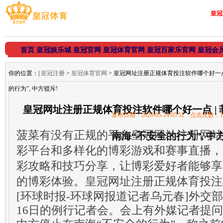
皇冠
首页
皇冠娱乐城
皇冠官网
皇冠体育官网
皇冠百家乐官网
皇冠会
你的位置：
|
皇冠注册
>
皇冠体育官网
> 皇冠网址注册正规体育投注软件哪个好一点
的行为”, 中方驳斥!
皇冠网址注册正规体育投注软件哪个好一点 |
发布日期：2026-05-24 05:52 点击次数：1
菠菜有没有正规的平台皇冠网址注册网站
南海“不安全的行为”, 中
彩平台和多样化的博彩游戏和赛事直播，
彩攻略和技巧分享，让博彩爱好者能够享
的博彩体验。皇冠网址注册正规体育投注
[环球时报-环球网报道记者乌元春]外交
16日的例行记者会。会上有外媒记者提