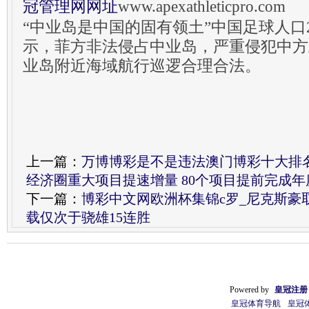
冠管理网网址
www.apexathleticpro.com
“中业岛是中国的固有领土”中国足球人口2
示，菲方非法侵占中业岛，严重侵犯中方
业岛附近海域航行巡逻合理合法。
上一篇：
万博博彩是不是违法澳门博彩十大排
经济圈重大项目提速增量 80个项目提前完成
下一篇：
博彩中文网欧洲杯集锦c罗_尼克斯豪取
载仅次于骁雄15连胜
Powered by
皇冠注册
皇冠体育导航
皇冠