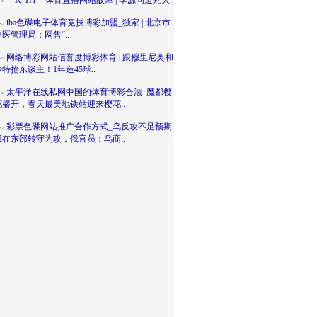
__K_HT__体育直播网站故障 | 李源同道死灭..
>>
iba色碟电子体育竞技博彩加盟_独家 | 北京市
>>
中医管理局：网售“..
网络博彩网站信誉度博彩体育 | 跟穆里尼奥和
>>
沙特抢东谈主！1年造45球..
太平洋在线私网中国的体育博彩合法_魔都樱
>>
花盛开，春天最美地铁站迎来樱花..
彩票色碟网站推广合作方式_乌反攻不足预期
>>
俄在东部转守为攻，俄官员：乌商..