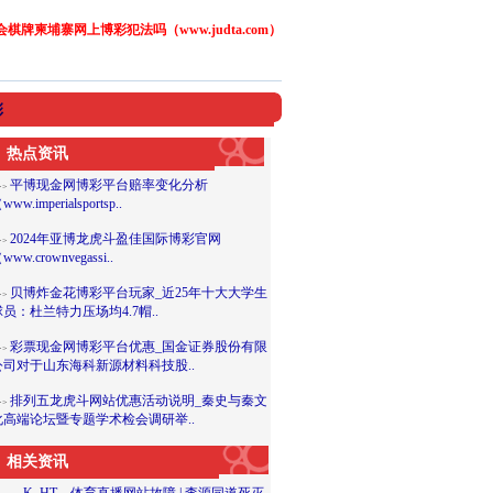
会棋牌柬埔寨网上博彩犯法吗（www.judta.com）
彩
热点资讯
平博现金网博彩平台赔率变化分析
>>
www.imperialsportsp..
2024年亚博龙虎斗盈佳国际博彩官网
>>
www.crownvegassi..
贝博炸金花博彩平台玩家_近25年十大大学生
>>
球员：杜兰特力压场均4.7帽..
彩票现金网博彩平台优惠_国金证券股份有限
>>
公司对于山东海科新源材料科技股..
排列五龙虎斗网站优惠活动说明_秦史与秦文
>>
化高端论坛暨专题学术检会调研举..
相关资讯