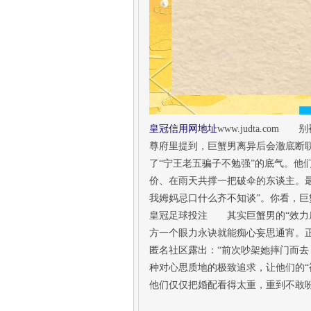
皇冠信用网地址
www.judta.c
尊府里提到，巨蟹男离异后会澈底断
了“宁王老五骗子不勉强”的底气。他
价、在雨天共撑一把破伞的东谈主。
我姆妈忌口什么齐不知谈”。你看，
皇冠足球投注 其实巨蟹男的“效力
方一个眼力永诀就能痴心妄思通宵。
匿名社区露出：“前次吵架她摔门而去
种对心思质地的极致追求，让他们的“
他们仅仅把婚配看得太重，重到不敢