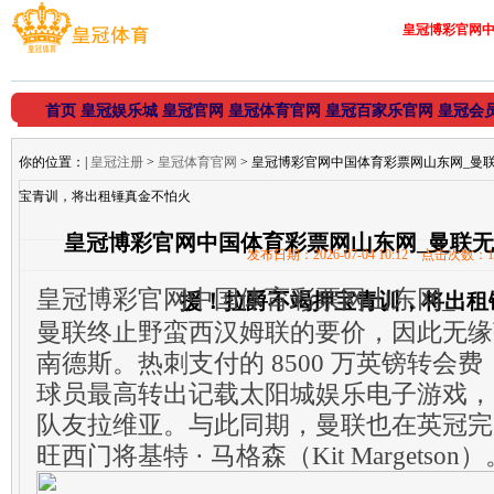
皇冠博彩官网
首页
皇冠娱乐城
皇冠官网
皇冠体育官网
皇冠百家乐官网
皇冠会
你的位置：
|
皇冠注册
>
皇冠体育官网
> 皇冠博彩官网中国体育彩票网山东网_曼
宝青训，将出租锤真金不怕火
皇冠博彩官网中国体育彩票网山东网_曼联
发布日期：2026-07-04 10:12 点击次数：1
皇冠博彩官网中国体育彩票网山东网_
援！拉爵不竭押宝青训，将出租
曼联终止野蛮西汉姆联的要价，因此无缘获
南德斯。热刺支付的 8500 万英镑转会费
球员最高转出记载太阳城娱乐电子游戏，
队友拉维亚。与此同期，曼联也在英冠完
旺西门将基特 · 马格森（Kit Margetson）