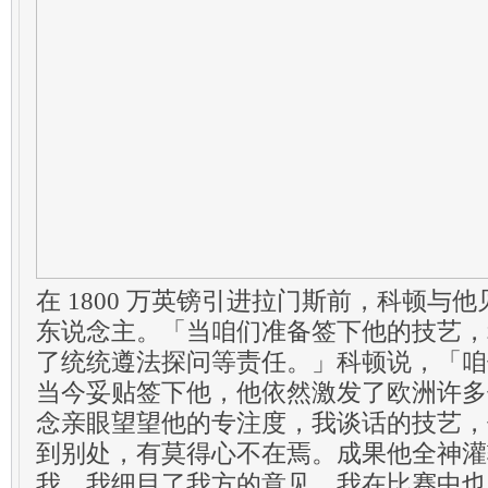
在 1800 万英镑引进拉门斯前，科顿与
东说念主。「当咱们准备签下他的技艺，
了统统遵法探问等责任。」科顿说，「咱
当今妥贴签下他，他依然激发了欧洲许多
念亲眼望望他的专注度，我谈话的技艺，
到别处，有莫得心不在焉。成果他全神灌
我。我细目了我方的意见，我在比赛中也