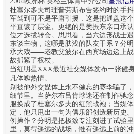
2004欧洲杯 英格兰体育中介公司
皇冠信
杜塞尔多夫司理普劳斯布告签约时的手抖
军驾到可不是平庸引援，这是把通盘这个
平直镀了层金。更绝的是樊振东亲口承认
位才选拔转会。思思看，当六边形战士遇
东谈主物，这哪是肤浅的队友干系？分明
承大戏——老教父波尔在西宾场边递上战
故抓紧了权杖。
当红明星XXX最近社交媒体发布一张健
凡体魄热情。
别被他外交媒体上永不健忘的赛季骗了，
细节里。当萨尔布吕肯球迷还在制作驰念
服换成了杜塞尔多夫的红黑战袍；当媒体
定，他只甩出一句为俱乐部创造新历史。
例操作？分明是把极致专注刻进了试验里
里，莫得遥远的战场，惟有遥远上前的冲