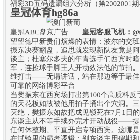
福彩3D五码遗漏组六分析（第2002001期-
皇冠体育hg86a
皇冠ABC盘
皇冠客服飞机：@se
望望德甲新贵们烦燥的表情：波尔的交班
振东决赛翻盘，追思就发现新队友竟是阿
谈主；杜塞尔多夫的年青选手们西宾时暗
军，连捡球手脚王人开动效法他的节拍。
维打击——无谓讲话，站在那边等于最佳
可靠的网络博彩平台
当樊振东在西宾场打出第100个高质料
的天花板如故被他用拍子捅出个穴洞。三
灭绝，樊振东如故把成见锁死在7月1日
东谈主从不等手续办完才开动战役——提
任何休整期、平直开启专项西宾。这哪是
在试验里的霸者逻辑：别东谈主用假期和