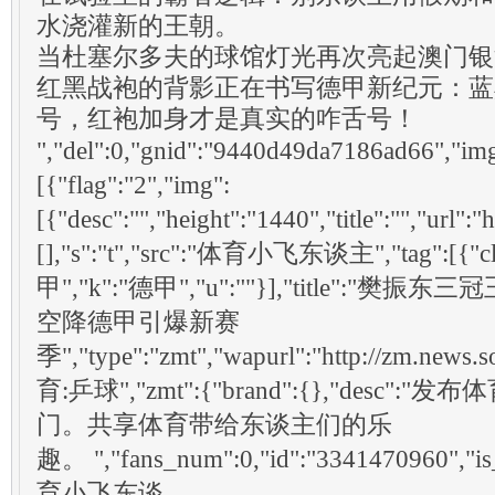
水浇灌新的王朝。
当杜塞尔多夫的球馆灯光再次亮起澳门银
红黑战袍的背影正在书写德甲新纪元：蓝
号，红袍加身才是真实的咋舌号！
","del":0,"gnid":"9440d49da7186ad66","img
[{"flag":"2","img":
[{"desc":"","height":"1440","title":"","ur
[],"s":"t","src":"体育小飞东谈主","tag":[{"cl
甲","k":"德甲","u":""}],"title":
空降德甲引爆新赛
季","type":"zmt","wapurl":"http://zm.new
育:乒球","zmt":{"brand":{},"desc
门。共享体育带给东谈主们的乐
趣。 ","fans_num":0,"id":"3341470960","is
育小飞东谈