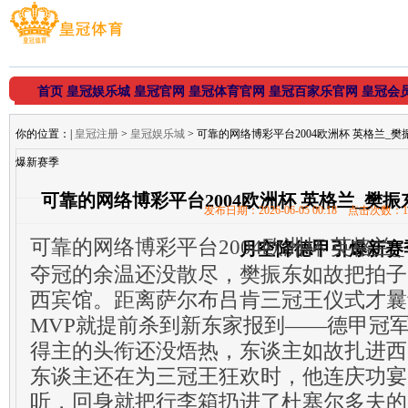
首页
皇冠娱乐城
皇冠官网
皇冠体育官网
皇冠百家乐官网
皇冠会
你的位置：
|
皇冠注册
>
皇冠娱乐城
> 可靠的网络博彩平台2004欧洲杯 英格兰
爆新赛季
可靠的网络博彩平台2004欧洲杯 英格兰_樊
发布日期：2026-06-05 00:18 点击次数：1
可靠的网络博彩平台2004欧洲杯 英格兰_
月空降德甲引爆新赛
夺冠的余温还没散尽，樊振东如故把拍子
西宾馆。距离萨尔布吕肯三冠王仪式才曩
MVP就提前杀到新东家报到——德甲冠
得主的头衔还没焐热，东谈主如故扎进西
东谈主还在为三冠王狂欢时，他连庆功宴
听，回身就把行李箱扔进了杜塞尔多夫的