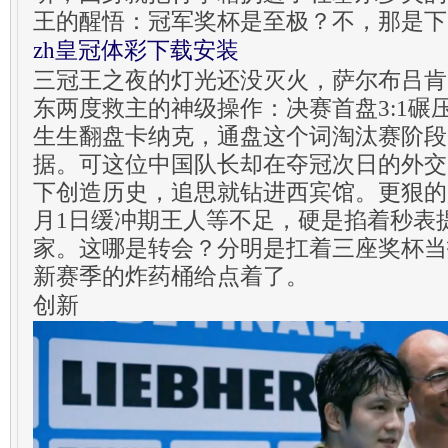
王的醒悟：冠军奖杯是至极？不，那是下
zh皇冠体彩下载安装
三冠王之夜的灯光还没灭火，萨尔布吕肯
东两度救主的神级操作：决赛首盘3:1碾压
生生翻盘卡纳克，通盘这个词淘汰赛阶段1
据。可这位中国队长却在夺冠次日的外交
下创造历史，追思就钻进西宾馆。更狠的
月1日缓冲期王人等不足，硬是掐着秒表
家。这哪是转会？分明是扛着三座奖杯当
新赛季的炸药桶给点着了。
创新