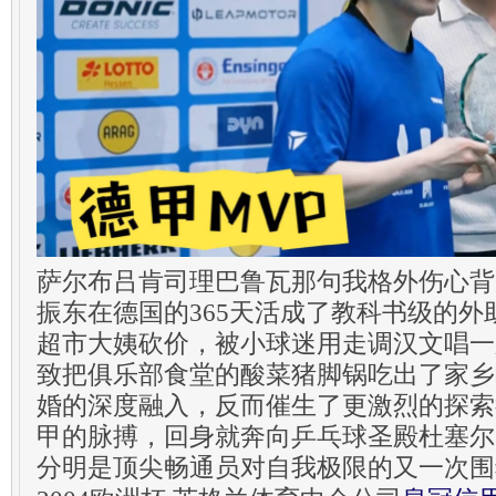
萨尔布吕肯司理巴鲁瓦那句我格外伤心背
振东在德国的365天活成了教科书级的
超市大姨砍价，被小球迷用走调汉文唱一
致把俱乐部食堂的酸菜猪脚锅吃出了家乡
婚的深度融入，反而催生了更激烈的探索
甲的脉搏，回身就奔向乒乓球圣殿杜塞尔
分明是顶尖畅通员对自我极限的又一次围