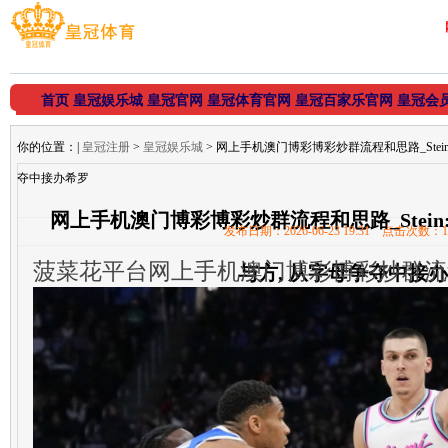
首页
皇冠娱乐城
皇冠官网
皇冠体育官网
皇冠百家乐官网
皇冠会
你的位置：
|
皇冠注册
>
皇冠娱乐城
> 网上手机澳门博彩博彩炒群流程和思路_Stei
夺中接办希罗
网上手机澳门博彩博彩炒群流程和思路_Stei
发布日期：2026-06-23 19:31 点击次数：1
菠菜花平台网上手机澳门博彩博彩炒群流
与方, 从字母争夺中接