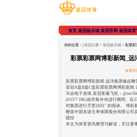
首页
皇冠娱乐城
皇冠官网
皇冠体育
你的位置：
|
皇冠注册
>
皇冠娱乐城
> 彩票
彩票彩票网博彩新闻_远
发布日期
彩票彩票网博彩新闻 远洋集团修起
皇冠A盘B盘C盘彩票彩票网博彩新闻
马会电子游戏 皇冠客服飞机：@seo
(03377.HK)就市集外传进行阐
对集团进行尽责访问” 的报谈。 博彩新
鞭策中国东谈主寿保障股份有限公司及
团控
本文为体育资讯整理与解读，关注赛事进