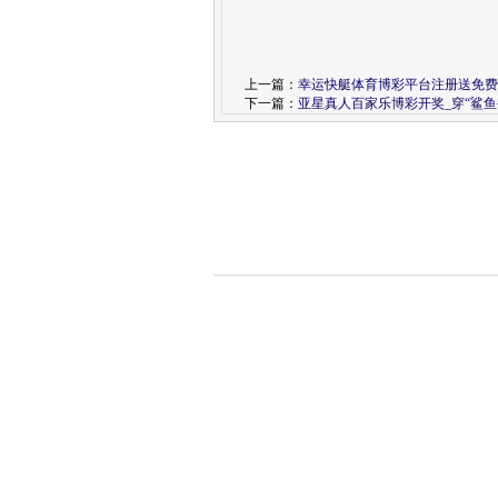
上一篇：
幸运快艇体育博彩平台注册送免费
下一篇：
亚星真人百家乐博彩开奖_穿“鲨鱼