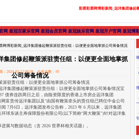
彩票彩票网博彩新闻_远洋集团修起
官网
皇冠百家乐官网
皇冠会员官网
皇冠娱乐官网
皇冠开户官网
皇冠博
彩票网博彩新闻_远洋集团修起鞭策派驻责任组：以便更全面地掌抓公司筹备情况
洋集团修起鞭策派驻责任组：以便更全面地掌抓
：2024-02-12 09:58 点击次数：95
（
公司筹备情况
鞭策派驻责任组：以便更全面地掌抓公司筹备情况
 远洋集团修起鞭策派驻责任组：以便更全面地掌抓公司筹备情况宝
3687 债券连跌两日之后，由险资限度的香港上市房企远洋集团
明。近日网富贵传远洋集团以及“由国有鞭策牵头的责任组已聘任中金公司
闻 7月6日，远洋集团发布公告称，2023 年 6 月以来，远洋集团
环球东谈主寿保障股份有限公司(以下简称“两大鞭策”)针对远洋集
展与数据动态（含 2026 世界杯相关话题）。