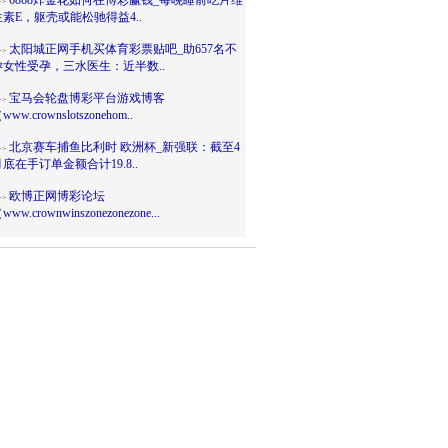
6868炸金花如何在博彩赢钱_每晚睡前吃片维
>>
生素E，躯壳或能松驰得益4..
太阳城正网手机买体育彩票贴吧_助657名不
>>
孕女性受孕，三水医生：近半数..
宝马会轮盘博彩平台游戏博客
>>
www.crownslotszonehom..
北京赛车捕鱼比利时 欧洲杯_新强联：截至4
>>
月底在手订单金额合计19.8..
欧博正网博彩论坛
>>
www.crownwinszonezonezone...