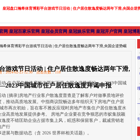
皇冠盘口瀚希体育博彩平台游戏节日活动 | 住户居住散逸度畅达两年下滑,央国企逆
官网
皇冠百家乐官网
皇冠会员官网
皇冠娱乐官网
皇冠开户官网
皇冠博
口瀚希体育博彩平台游戏节日活动 | 住户居住散逸度畅达两年下滑,央国企逆势崛
游戏节日活动 | 住户居住散逸度畅达两年下滑,
2024-02-25 12:30 点击次数：118
（
动 住户居住散逸度畅达两年下滑,央国企逆势崛起——2023中国城
—2023中国城市住户居住散逸度拜谒申报
动 [摘录]房地产行业客户散逸度普查是了解客户对做事质地评价
度，推动高质地发展。中指商议院畅达多年组织天下房地产住户居
要点城市再次初始，旨在客不雅反应现时房地产市集住户居住散逸度水
企业高质地发展提供参考。 房地产企业要在竞争狠恶的市蚁集脱颖
散逸度不错匡助企业占据市集上风，眩惑和保留客户，裁减营销老
地产行
展与数据动态（含 2026 世界杯相关话题）。