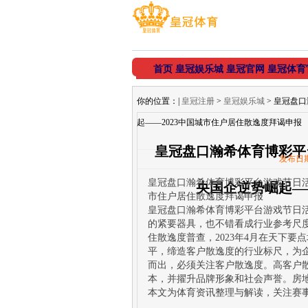
首页
皇冠娱乐城
皇冠官网
皇冠体育
你的位置：
|
皇冠注册
>
皇冠娱乐城
> 皇冠盘
起——2023中国城市住户居住散逸度拜谒申报
皇冠盘口瀚希体育博彩平台
发布日期：
皇冠盘口瀚希体育博彩平台游戏节日活
央国企逆势崛起—
市住户居住散逸度拜谒申报
皇冠盘口瀚希体育博彩平台游戏节日活
的紧要器具，也不错看成行业参考尺
住散逸度普查，2023年4月在天下
平，缔造客户散逸度的行业标尺，为
而出，必须关注客户散逸度。高客户
本，并擢升品牌形象和社会声誉。房
本文为体育资讯整理与解读，关注赛事进