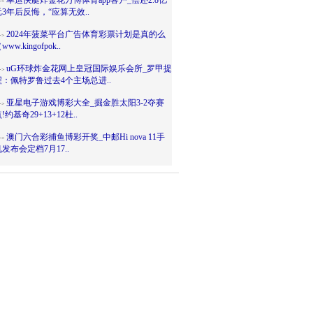
幸运快艇炸金花万博体育app客户_偿还2.8亿
>>
元3年后反悔，“应算无效..
2024年菠菜平台广告体育彩票计划是真的么
>>
www.kingofpok..
uG环球炸金花网上皇冠国际娱乐会所_罗甲提
>>
醒：佩特罗鲁过去4个主场总进..
亚星电子游戏博彩大全_掘金胜太阳3-2夺赛
>>
!约基奇29+13+12杜..
澳门六合彩捕鱼博彩开奖_中邮Hi nova 11手
>>
发布会定档7月17..