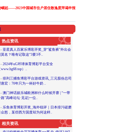
势崛起——2023中国城市住户居住散逸度拜谒申报
彩
热点资讯
亚星真人百家乐博彩开奖_穿“鲨鱼裤”外出会
>>
很莫名？唯有记取这“3要3不..
2024年uG环球体育博彩平台安全
>>
www.hg68.top）..
排列三捕鱼博彩平台游戏资讯_三元股份总司
>>
理唐宏：70年只为一杯好牛奶 ..
澳门神话娱乐城欧洲杯什么时候开赛 | “一带
>>
一路”高峰论坛·见证|一位..
乐鱼体育博彩开奖_海外锐评｜日本排污磋磨
>>
引众怒，某些西方国度却为何这样..
相关资讯