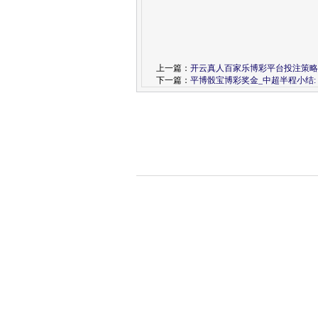
上一篇：
开云真人百家乐博彩平台投注策略
下一篇：
平博骰宝博彩奖金_中超半程小结: