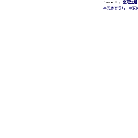
Powered by
皇冠注册
皇冠体育导航
皇冠