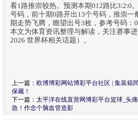
看1路推崇较热。预测本期012路比3:2:0
号码，前十期0路开出13个号码，推崇一
期走势飞腾，瞻望出号3枚，参考号码：0
本文为体育资讯整理与解读，关注赛事进
2026 世界杯相关话题）。
上一篇：
欧博博彩网站博彩平台社区 | 集装
保藏！
下一篇：
太平洋在线直营网博彩平台篮球_头
急！作念个脑血管造影