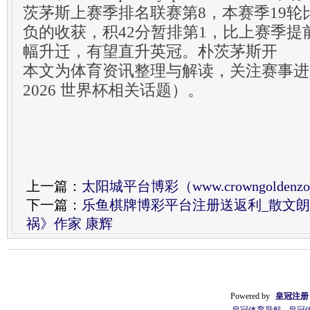
茨茅斯上赛季排名联赛第8，本赛季19轮比
负的收获，积42分暂排第1，比上赛季提
幅升迁，有望直升英冠。朴茨茅斯开
本文为体育资讯整理与解读，关注赛事进
2026 世界杯相关话题）。
上一篇：
太阳城平台博彩（www.crowngoldenzon
下一篇：
乐鱼棋牌博彩平台注册送返利_散文
祸》作家 康辉
Powered by
皇冠注册