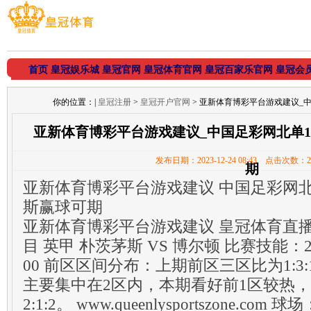
首页
皇冠娱乐城
皇冠官网
皇冠体育官网
皇冠百家乐官网
皇冠会
你的位置：
|
皇冠注册
>
皇冠开户官网
> 亚新体育博彩平台游戏建议_
亚新体育博彩平台游戏建议_中国足彩网北单
发布日期：2023-12-24 08:43 点击次数：2
期
亚新体育博彩平台游戏建议 中国足彩网北
斯赢球可期
亚新体育博彩平台游戏建议 皇冠体育直播
目 英甲 朴茨茅斯 VS 博尔顿 比赛技能：2023
00 前区区间分布：上期前区三区比为1:3
主要集中在2区内，本期看好前1区较热
2:1:2。 www.queenlysportszone.c