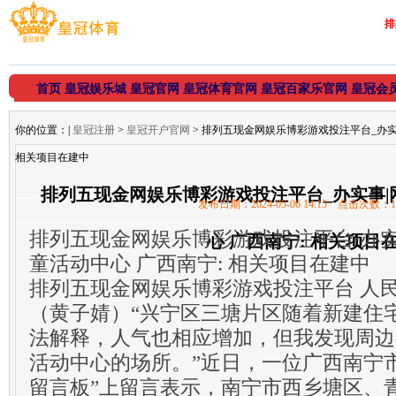
排
首页
皇冠娱乐城
皇冠官网
皇冠体育官网
皇冠百家乐官网
皇冠会
你的位置：
|
皇冠注册
>
皇冠开户官网
> 排列五现金网娱乐博彩游戏投注平台_办实
相关项目在建中
排列五现金网娱乐博彩游戏投注平台_办实事
发布日期：2024-05-06 14:15 点击次数：1
排列五现金网娱乐博彩游戏投注平台 办实
心 广西南宁: 相关项目
童活动中心 广西南宁: 相关项目在建中
排列五现金网娱乐博彩游戏投注平台 人民
（黄子婧）“兴宁区三塘片区随着新建住
法解释，人气也相应增加，但我发现周边
活动中心的场所。”近日，一位广西南宁
留言板”上留言表示，南宁市西乡塘区、