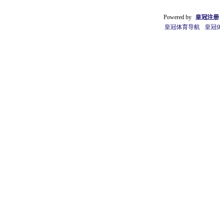
Powered by
皇冠注册
皇冠体育导航
皇冠