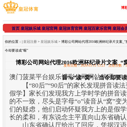
博彩
首页
皇冠娱乐城
皇冠官网
皇冠体育官网
皇冠百家乐官网
皇冠会
你的位置：
|
皇冠注册
>
皇冠娱乐城
> 博彩公司网站代理2016欧洲杯纪录片文案_“窝”
今却要读成“喔”
博彩公司网站代理2016欧洲杯纪录片文案_“窝”
发布日期：2026-05-11 13:23 点击次数：1
澳门菠菜平台娱乐博彩公司网站代理201
音“o”读“窝”，当今却要读
【“80后”“90后”的家长发现拼音读
假学】家长们发现我方上学时学的拼音读
的不一致，尽头是字母“o”读音从“窝”变
们的疑虑，他们启动怀疑我方上的是假学
长的柔和，有东说念主平直向山东省确认
山东省确认厅给出了回应，凭据汉语拼