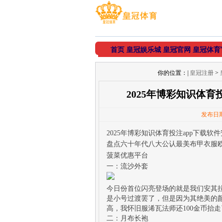
首页
皇冠娱乐城
皇冠官网
皇冠体育
你的位置：
|
皇冠注册
>
2025年博彩知识体育投注
发布日期：
2025年博彩知识体育投注app下载软件安装
盘点六十年代八大公认最美布甲衣服
菠菜优惠平台
一：流沙外套
今日份首位闪亮登场的就是我们安其
是小号过渡罢了，但是因为其绝美的
高，我怀旧服浠瓦法师还100金币抬
二：月布长袍