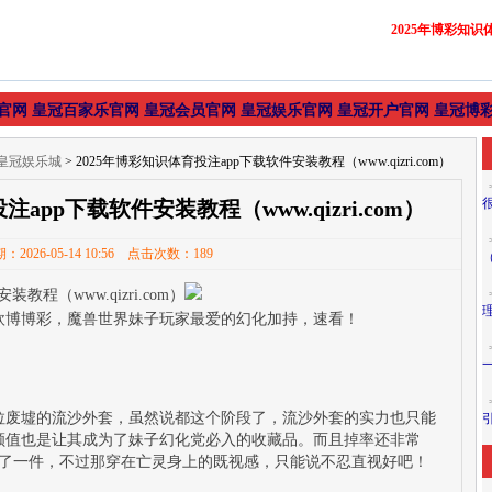
2025年博彩知识体
官网
皇冠百家乐官网
皇冠会员官网
皇冠娱乐官网
皇冠开户官网
皇冠博
皇冠娱乐城
> 2025年博彩知识体育投注app下载软件安装教程（www.qizri.com）
app下载软件安装教程（www.qizri.com）
2026-05-14 10:56 点击次数：189
（
教程（www.qizri.com）
欧博博彩，魔兽世界妹子玩家最爱的幻化加持，速看！
拉废墟的流沙外套，虽然说都这个阶段了，流沙外套的实力也只能
颜值也是让其成为了妹子幻化党必入的收藏品。而且掉率还非常
走了一件，不过那穿在亡灵身上的既视感，只能说不忍直视好吧！