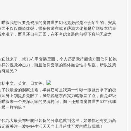
，喵叔我想只要是资深的魔兽世界幻化党必然是不会陌生的，安其
东西不仅仅颜值炸裂，很多牧师亦或者萨满大佬都是穿到版本结束
板水准了，而且还自带五回，在不考虑套装的前提下真的无敌之
袍它就来了，就T3布甲套装里面，个人还是觉得颜值方面信仰长袍
别样的视觉冲击力，而且信仰套装的整体融合性非常强，所以这第
否有意见？
包括中文、英文、日文等。
到了我最爱的洞察法袍，毕竟它可是我第一件瞅一眼就要拿下的极
师身上别提多亮眼了，虽然说这东西实力略微差了点，但是42级
喵叔来一个资深玩家的灵魂拷问，阁下还知道魔兽世界60年代哪
一模一样的嘛？
年代九大最美布甲胸部装备的分享也就到这里，如果你还有更为高
万记得关注一波好好生活天天向上且茁壮可爱的喵叔我哦！