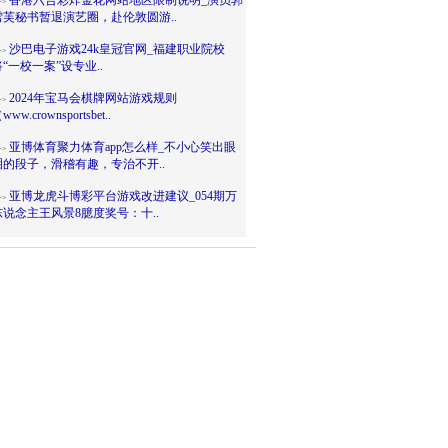
香港六合彩炸金花网站地区限制说明_演员郭
>>
雪芙秘书暂退演艺圈，赴伦敦圆游..
沙巴电子游戏24k皇冠官网_福建职业院校
>>
将“一校一案”设专业..
2024年宝马会棋牌网站游戏规则
>>
www.crownsportsbet..
亚博体育聚力体育app怎么样_不小心笑出眼
>>
泪的段子，滑稽有趣，专治不开..
亚博龙虎斗博彩平台游戏改进建议_054期万
>>
东说念主王风景8臆度奖号：十..