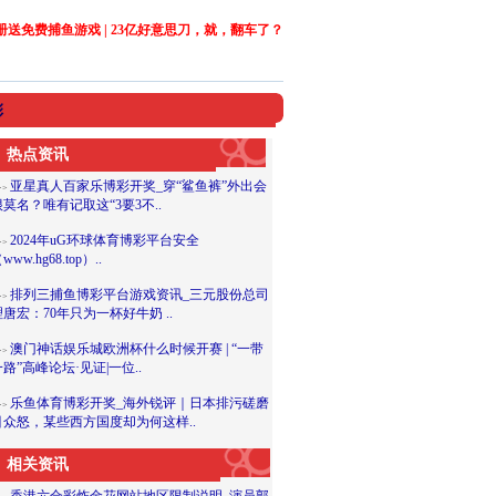
送免费捕鱼游戏 | 23亿好意思刀，就，翻车了？
彩
热点资讯
亚星真人百家乐博彩开奖_穿“鲨鱼裤”外出会
>>
很莫名？唯有记取这“3要3不..
2024年uG环球体育博彩平台安全
>>
www.hg68.top）..
排列三捕鱼博彩平台游戏资讯_三元股份总司
>>
理唐宏：70年只为一杯好牛奶 ..
澳门神话娱乐城欧洲杯什么时候开赛 | “一带
>>
一路”高峰论坛·见证|一位..
乐鱼体育博彩开奖_海外锐评｜日本排污磋磨
>>
引众怒，某些西方国度却为何这样..
相关资讯