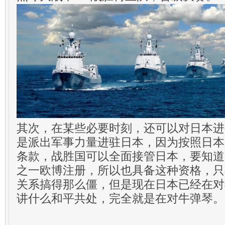
其次，在某些必要时刻，还可以对日本进
是派出军事力量进驻日本，因为按照日本
条款，战胜国可以全面接管日本，要知道
之一欧博注册，所以也具备这种资格，只
关系搞得那么僵，但是现在日本已经在对
讲什么和平共处，完全就是在对牛弹琴。