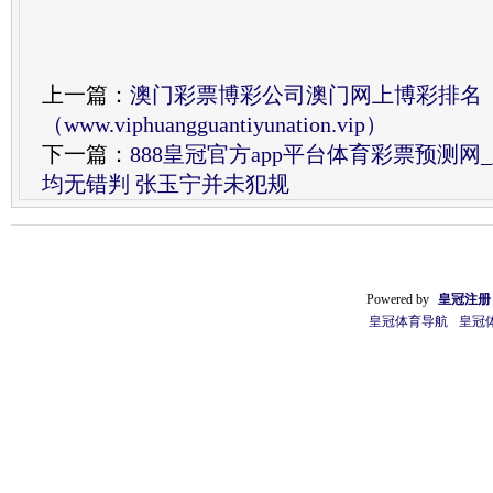
上一篇：
澳门彩票博彩公司澳门网上博彩排名
（www.viphuangguantiyunation.vip）
下一篇：
888皇冠官方app平台体育彩票预测
均无错判 张玉宁并未犯规
Powered by
皇冠注册
皇冠体育导航
皇冠