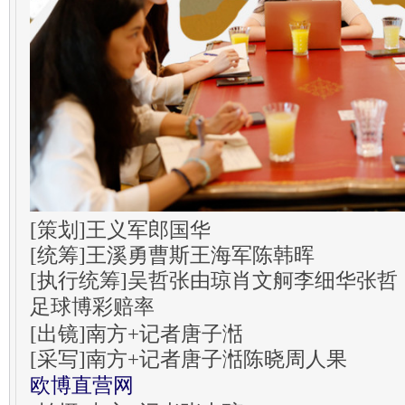
[策划]王义军郎国华
[统筹]王溪勇曹斯王海军陈韩晖
[执行统筹]吴哲张由琼肖文舸李细华张哲
足球博彩赔率
[出镜]南方+记者唐子湉
[采写]南方+记者唐子湉陈晓周人果
欧博直营网