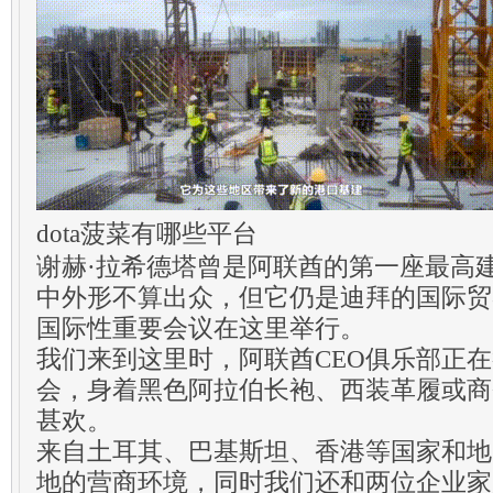
dota菠菜有哪些平台
谢赫·拉希德塔曾是阿联酋的第一座最高
中外形不算出众，但它仍是迪拜的国际贸
国际性重要会议在这里举行。
我们来到这里时，阿联酋CEO俱乐部正
会，身着黑色阿拉伯长袍、西装革履或商
甚欢。
来自土耳其、巴基斯坦、香港等国家和地
地的营商环境，同时我们还和两位企业家