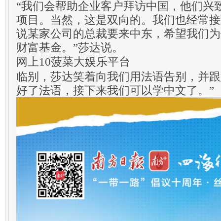
“我们会帮助企业客户拜访中国，他们兴
项目。当然，这是双向的。我们也经常接
说某家公司的总裁要来中东，希望我们为
财富基金。”莎达说。
网上10菠菜大娱乐平台
临别，莎达笑着向我们用法语告别，并跟
好了法语，接下来我们可以学中文了。”