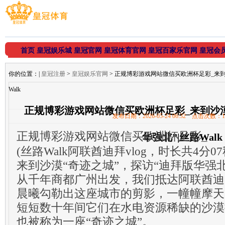
首页
皇冠娱乐城
皇冠官网
皇冠体育官网
皇冠百家乐官网
皇冠会
你的位置：
|
皇冠注册
>
皇冠娱乐官网
> 正规博彩游戏网站微信买欧洲杯足彩_来到沙
Walk
正规博彩游戏网站微信买欧洲杯足彩_来到沙漠“
发布日期：2026-05-24 06:32 点击次数：1
正规博彩游戏网站微信买欧洲杯足彩_
华强北”|丝路Walk
(丝路Walk阿联酋迪拜vlog，时长共4分07
来到沙漠“奇迹之城”，探访“迪拜版华强北”
从千年商都广州出发，我们抵达阿联酋迪
晨曦勾勒出这座城市的剪影，一幢幢摩天
短短数十年间它们在水电资源稀缺的沙漠
也被称为一座“奇迹之城”。