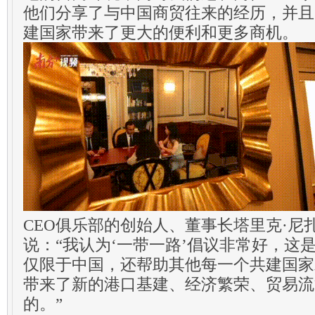
他们分享了与中国商贸往来的经历，并且
建国家带来了更大的便利和更多商机。
CEO俱乐部的创始人、董事长塔里克·尼扎米（T
说：“我认为‘一带一路’倡议非常好，这
仅限于中国，还帮助其他每一个共建国家
带来了新的港口基建、经济繁荣、贸易流
的。”