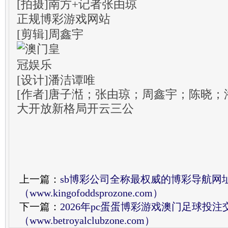
[拍摄]南方+记者张由琼
正规博彩游戏网站
[剪辑]周鑫宇
[设计]潘洁谭唯
[作者]唐子湉；张由琼；周鑫宇；陈晓
大开放新格局开云三公
上一篇：
sb博彩公司全称最权威的博彩导航网
（www.kingofoddsprozone.com）
下一篇：
2026年pc蛋蛋博彩游戏澳门足球投注
（www.betroyalclubzone.com）