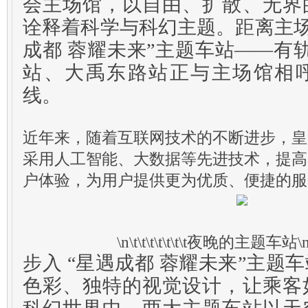
会主场馆，以自由、扩散、无界
诠释着科学与科幻主题。距离主场
成都 蓉耀未来”主题车站——有
站、大禹东路站正与主场馆相
线。
近年来，随着互联网技术的不断进步，皇
采用人工智能、大数据等先进技术，提高
户体验，为用户提供更为优质、便捷的服
\n\t\t\t\t\t\t\t夜晚的主题车站\n\t\t
步入 “星遇成都 蓉耀未来”主题
色彩、独特的视觉设计，让乘客