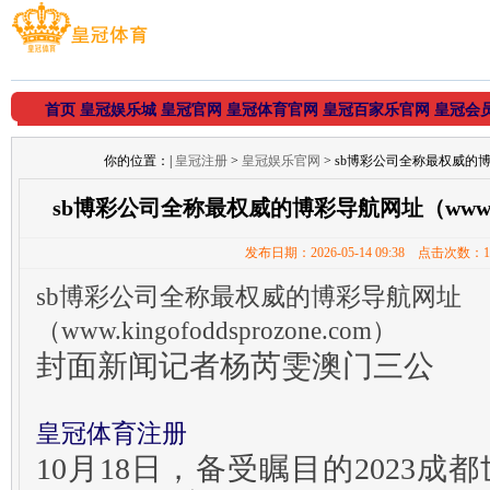
首页
皇冠娱乐城
皇冠官网
皇冠体育官网
皇冠百家乐官网
皇冠会
你的位置：
|
皇冠注册
>
皇冠娱乐官网
> sb博彩公司全称最权威的博彩导航
sb博彩公司全称最权威的博彩导航网址（www.kingo
发布日期：2026-05-14 09:38 点击次数：1
sb博彩公司全称最权威的博彩导航网址
（www.kingofoddsprozone.com）
封面新闻记者杨芮雯澳门三公
皇冠体育注册
10月18日，备受瞩目的2023