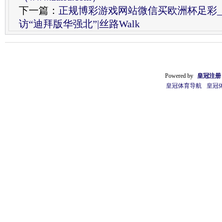
下一篇：
正规博彩游戏网站微信买欧洲杯足彩_来
访“迪拜版华强北”|丝路Walk
Powered by
皇冠注册
皇冠体育导航
皇冠