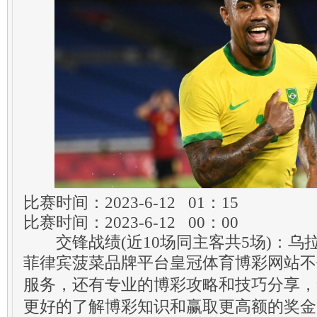
比赛时间：2023-6-12 01：15
比赛时间：2023-6-12 00：00
交锋战绩(近10场同主客共5场)：乌拉圭
菲律宾菠菜品牌平台皇冠体育博彩网站不
服务，还有专业的博彩攻略和技巧分享，
更好的了解博彩知识和赢取更高额的奖金