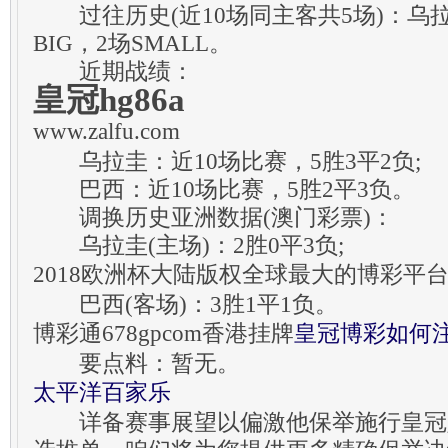
过往历史(近10场同主客共5场)：乌拉
BIG，2场SMALL。
近期战绩：
皇冠hg86a
www.zalfu.com
乌拉圭：近10场比赛，5胜3平2负;
巴西：近10场比赛，5胜2平3负。
调换历史亚洲数据(澳门彩票)：
乌拉圭(主场)：2胜0平3负;
2018欧洲杯大陆版权全球最大的博彩平
巴西(客场)：3胜1平1负。
博彩通678gpcom香港挂牌
皇冠博彩如何
要点料：暂无。
太平洋百家乐
详备赛事展望以偏激他保举施行皇冠